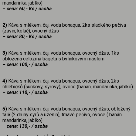
mandarinka, jablko)
–
cena: 60,- Kč / osoba
2)
Káva s mlékem, čaj, voda bonaqua, 2ks sladkého pečiva
(závin, koláč), ovocný džus
–
cena: 80,- Kč / osoba
3)
Káva s mlékem, čaj, voda bonaqua, ovocný džus, 1ks
obložená celozrná bageta s bylinkovým máslem
– cena: 100,- / osoba
4)
Káva s mlékem, čaj, voda bonaqua, ovocný džus, 2ks
chlebíčků (šunkový, sýrový), ovoce (banán, mandarinka, jablko)
– cena: 110,- / osoba
5)
Káva s mlékem, čaj, voda bonaqua, ovocný džus, obložený
talíř (2 druhy sýrů a uzenin), tmavé pečivo, ovoce ( banán,
mandarinka, jablko)
– cena: 130,- / osoba