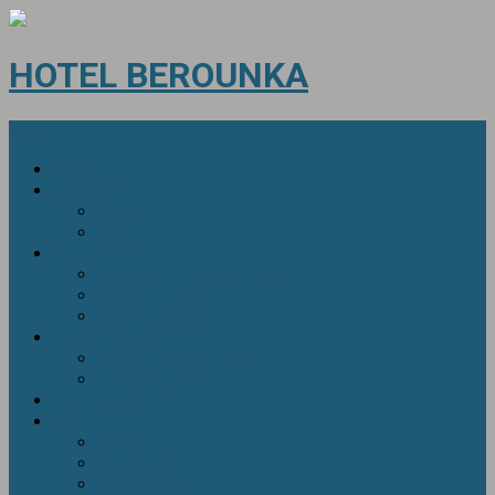
HOTEL BEROUNKA
Menu
Úvod
Ubytování
Hotel
Ceník
Restaurace
Jídelní a nápojový lístek
Svatby a oslavy
Gastronomie
Akce – pobyty
Školení a semináře
Teambuildingy
Tipy na výlet
Sportareál
Ubytování
Stravování
Sportoviště