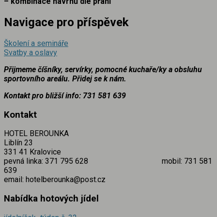
– kombinace návrhů dle přání
Navigace pro příspěvek
Školení a semináře
Svatby a oslavy
Přijmeme číšníky, servírky, pomocné kuchaře/ky a obsluhu
sportovního areálu. Přidej se k nám.
Kontakt pro bližší info: 731 581
639
Kontakt
HOTEL BEROUNKA
Liblín 23
331 41 Kralovice
pevná linka: 371 795 628 mobil: 731 581
639
email: hotelberounka@post.cz
Nabídka hotových jídel