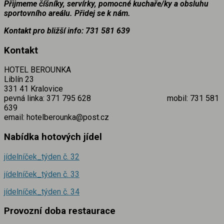
Přijmeme číšníky, servírky, pomocné kuchaře/ky a obsluhu
sportovního areálu. Přidej se k nám.
Kontakt pro bližší info: 731 581
639
Kontakt
HOTEL BEROUNKA
Liblín 23
331 41 Kralovice
pevná linka: 371 795 628 mobil: 731 581
639
email: hotelberounka@post.cz
Nabídka hotových jídel
jídelníček_týden č.
32
jídelníček_týden č. 33
jídelníček_týden č. 34
Provozní doba restaurace