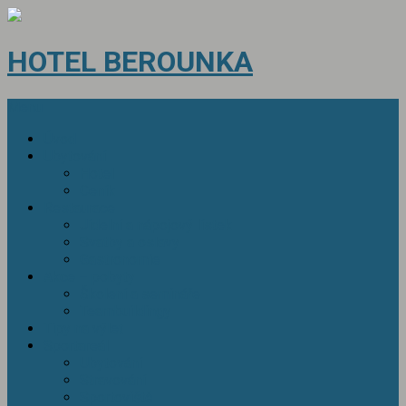
HOTEL BEROUNKA
Menu
Úvod
Ubytování
Hotel
Ceník
Restaurace
Jídelní a nápojový lístek
Svatby a oslavy
Gastronomie
Akce – pobyty
Školení a semináře
Teambuildingy
Tipy na výlet
Sportareál
Ubytování
Stravování
Sportoviště