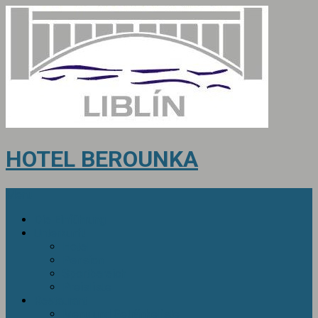
HOTEL BEROUNKA
Menu
Die Einführung
Unterkunft
Hotel
Pension
Sportbereich
Preisliste
Restaurant
Menu und Getränkeliste