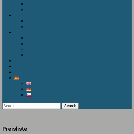
Hochzeiten und Feiern
Gastronomie
Für Unternehmen
Ausbildung und Seminare
Teambildung
Unterkunftspakete
Seniorenprogramm
Familienprogramm
Aktives Wochenende in Berounka
Aktive Woche in Berounka
Reisetipps
Lebensmittelgeschäft
Kontakt
Preisliste